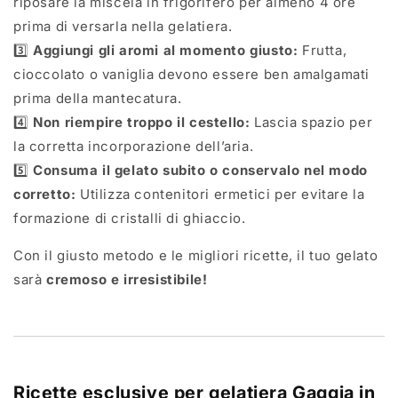
riposare la miscela in frigorifero per almeno 4 ore
prima di versarla nella gelatiera.
3️⃣
Aggiungi gli aromi al momento giusto:
Frutta,
cioccolato o vaniglia devono essere ben amalgamati
prima della mantecatura.
4️⃣
Non riempire troppo il cestello:
Lascia spazio per
la corretta incorporazione dell’aria.
5️⃣
Consuma il gelato subito o conservalo nel modo
corretto:
Utilizza contenitori ermetici per evitare la
formazione di cristalli di ghiaccio.
Con il giusto metodo e le migliori ricette, il tuo gelato
sarà
cremoso e irresistibile!
Ricette esclusive per gelatiera Gaggia in